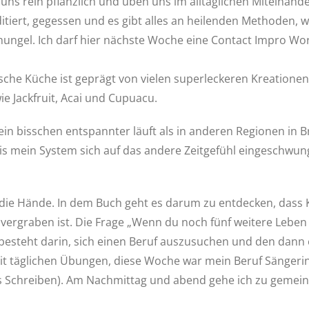
uns rein pflanzlich und üben uns im alltäglichen Miteinand
iert, gegessen und es gibt alles an heilenden Methoden, wa
chungel. Ich darf hier nächste Woche eine Contact Impro Wo
ische Küche ist geprägt von vielen superleckeren Kreatione
e Jackfruit, Acai und Cupuacu.
ein bisschen entspannter läuft als in anderen Regionen in B
is mein System sich auf das andere Zeitgefühl eingeschwun
die Hände. In dem Buch geht es darum zu entdecken, dass Kun
ergraben ist. Die Frage „Wenn du noch fünf weitere Leben 
 besteht darin, sich einen Beruf auszusuchen und den dann 
 mit täglichen Übungen, diese Woche war mein Beruf Sängeri
es Schreiben). Am Nachmittag und abend gehe ich zu gemeins