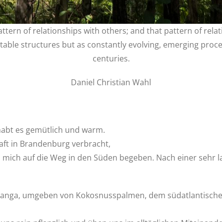
pattern of relationships with others; and that pattern of rel
stable structures but as constantly evolving, emerging proc
centuries.
Daniel Christian Wahl
habt es gemütlich und warm.
aft in Brandenburg verbracht,
ch auf die Weg in den Süden begeben. Nach einer sehr lang
acanga, umgeben von Kokosnusspalmen, dem südatlantischen