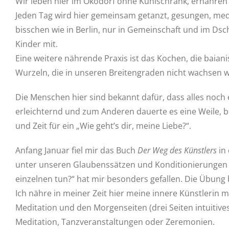
Wir leben hier im Ökodorf ohne Kühlschrank, ernähren 
Jeden Tag wird hier gemeinsam getanzt, gesungen, medit
bisschen wie in Berlin, nur in Gemeinschaft und im Ds
Kinder mit.
Eine weitere nährende Praxis ist das Kochen, die baian
Wurzeln, die in unseren Breitengraden nicht wachsen wi
Die Menschen hier sind bekannt dafür, dass alles noch 
erleichternd und zum Anderen dauerte es eine Weile, b
und Zeit für ein „Wie geht’s dir, meine Liebe?“.
Anfang Januar fiel mir das Buch
Der Weg des Künstlers
in 
unter unseren Glaubenssätzen und Konditionierungen v
einzelnen tun?“ hat mir besonders gefallen. Die Übung
Ich nähre in meiner Zeit hier meine innere Künstlerin
Meditation und den Morgenseiten (drei Seiten intuitiv
Meditation, Tanzveranstaltungen oder Zeremonien.