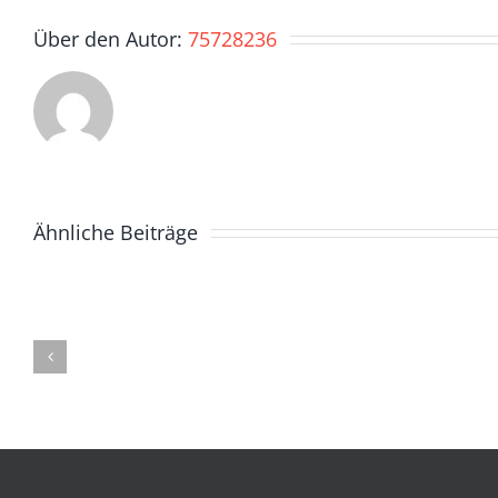
Über den Autor:
75728236
Ähnliche Beiträge
#
13
LIEBE
UND
MACHT