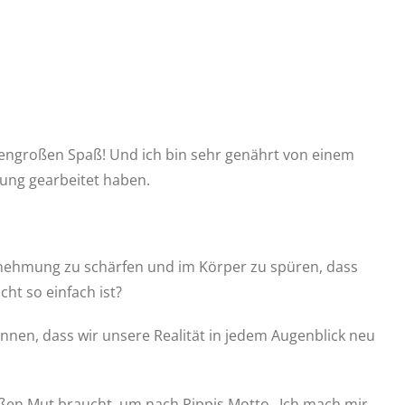
sengroßen Spaß! Und ich bin sehr genährt von einem
rung gearbeitet haben.
rnehmung zu schärfen und im Körper zu spüren, dass
cht so einfach ist?
nnen, dass wir unsere Realität in jedem Augenblick neu
roßen Mut braucht, um nach Pippis Motto „Ich mach mir