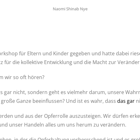
Naomi Shinab Nye
rkshop für Eltern und Kinder gegeben und hatte dabei rie
z für die kollektive Entwicklung und die Macht zur Verände
em wir so oft hören?
as gar nicht, sondern geht es vielmehr darum, unsere Wah
s große Ganze beeinflussen? Und ist es wahr, dass
das gar
ni
rden und aus der Opferrolle auszusteigen. Wir dürfen erke
 und unser Handeln alles um uns herum zu verändern.
 leben, in der die Opferhaltung vorherrschend ist und es g