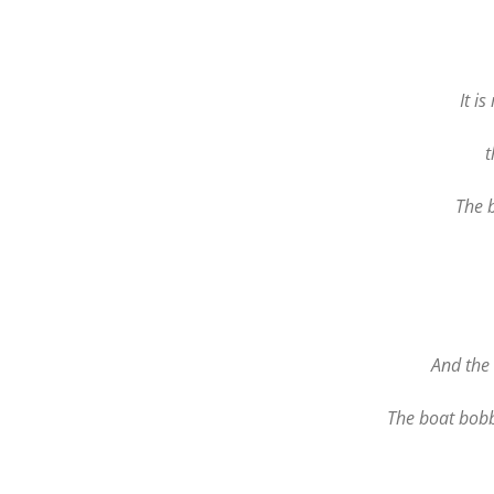
It i
t
The b
And the 
The boat bobbe