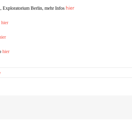
hier
u
, Exploratorium Berlin, mehr Infos
o
hier
hier
fo
hier
e