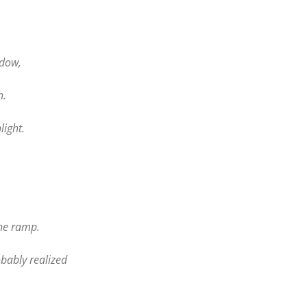
ndow,
h.
light.
the ramp.
obably realized